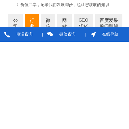
让价值共享，记录我们发展脚步，也让您获取的知识...
GEO
公
行
微
网
百度爱采
优化
司
业
信
站
购问题解
推广
新
资
营
优
答
电话咨询
微信咨询
在线导航
闻
讯
销
化
温州网络公司哪家口碑好，优选温州中网公司
8
07-07
温州企业数字化服务指南网站建设、SEO优化、AI搜索布局已经成为企业数
字化发展的基础能力。面对市场上数量众多的网络公...
2026互联网行业新变局：告别流量内卷，技术赋能成
2
07-
企业增长核心
02
新
互联网趋势 · AI营销 · 数字化转型随着数字经济持续深入实体产业，2026年
的互联网行业正式迈入以技术驱动为核心的发...
温州网络公司选择指南：26年本地服务经验教你避开
2
05-
常见问题
25
在温州民营经济持续发展的背景下，网络营销已经成为企业拓展市场的重要
方式。但面对市场上服务水平参差不齐的网络服务...