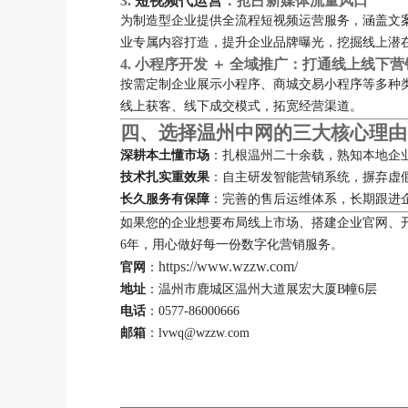
3.
短视频代运营
：抢占新媒体流量风口
为制造型企业提供全流程短视频运营服务，涵盖文
业专属内容打造，提升企业品牌曝光，挖掘线上潜
4. 小程序开发 ＋ 全域推广：打通线上线下
按需定制企业展示小程序、商城交易小程序等多种
线上获客、线下成交模式，拓宽经营渠道。
四、选择温州中网的三大核心理由
深耕本土懂市场
：扎根温州二十余载，熟知本地企
技术扎实重效果
：自主研发智能营销系统，摒弃虚
长久服务有保障
：完善的售后运维体系，长期跟进
如果您的企业想要布局线上市场、搭建企业官网、
6年，用心做好每一份数字化营销服务。
https://www.wzzw.com/
官网
：
地址
：温州市鹿城区温州大道展宏大厦B幢6层
电话
：0577-86000666
邮箱
：lvwq@wzzw.com