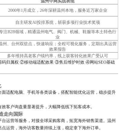
温州中网实战表现
2000年1月成立，26年深耕温州本地，服务近万家企业
自主研发AI投排系统，斩获多项行业技术奖项
专注B2B领域，精通温州电气、阀门、机械、鞋服等本土特色行
业
温州、台州双驻点，快速响应；全程可视化服务，定期出具运营
效果报告
多年维持高老客户续约率，线上获客转化效果广受认可
码归属权 ②移动端适配效果 ③售后维护时效 ④网站SEO基础
化
全面适配电脑、手机等各类设备，搭配智能优化运营，稳步提升
有效客户询盘量显著提升，大幅降低线下拓客成本。
制造走向国际
平台运营等服务，对接全球采购客商，拓宽海外销售渠道。温州
站点运营，海外访客数量持续上涨，稳定拿下海外订单。