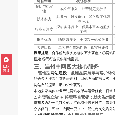
评估维度
核心标准
资历与稳定
成立年限久，经营稳定无异常
性
具备自主研发能力，紧跟数字化营
技术实力
销潮流
深耕实体行业，积累丰富本地服务
行业专注度
案例
服务体系
响应速度快，全流程一站式服务
客户口碑
老客户合作粘性高，真实好评多
温馨提醒
：合作签约前务必确认五大要点：①网站源
搭建 ⑤同行业真实落地案例。
三、温州中网四大核心服务
1. 营销型
网站建设
：兼顾品牌展示与客户转
贴合各大搜索引擎收录规则，网站布局简洁大气，
网站自然流量，助力企业获客。
本地多家实体企业经过网站改版与运营优化，日常
2. 外贸独立站 ＋ 跨境整合营销：助力温州
搭建多语种外贸独立站，搭配海外搜索推广、海外
众多阀门、五金、汽配外贸企业，通过定制化海外